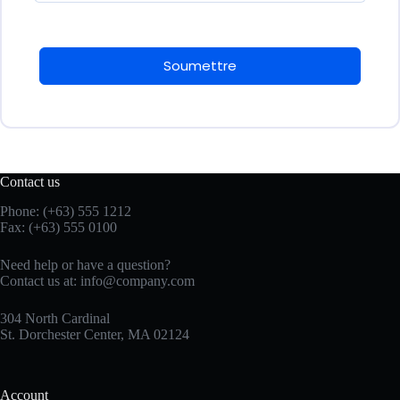
Soumettre
Contact us
Phone: (+63) 555 1212
Fax: (+63) 555 0100
Need help or have a question?
Contact us at:
info@company.com
304 North Cardinal
St. Dorchester Center, MA 02124
Account